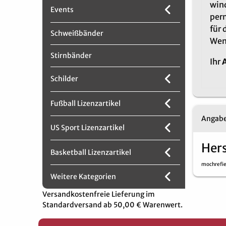
wind
Events
per
für 
Schweißbänder
Wenn
Stirnbänder
Ihr
Schilder
Fußball Lizenzartikel
Angabe
US Sport Lizenzartikel
Hers
Basketball Lizenzartikel
mochrefi
Weitere Kategorien
Versandkostenfreie Lieferung im
Standardversand ab 50,00 € Warenwert.