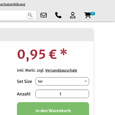
schutzerklärung
0
search
0,95 €
*
inkl. MwSt. zzgl.
Versandpauschale
Set Size
Anzahl
In den Warenkorb