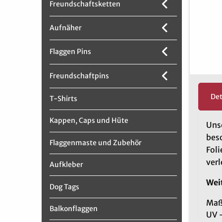
Freundschaftsketten
Aufnäher
Flaggen Pins
Freundschaftpins
Det
T-Shirts
Kappen, Caps und Hüte
Unse
beso
Flaggenmaste und Zubehör
Foli
verl
Aufkleber
Weit
Dog Tags
Maße
Balkonflaggen
UV 