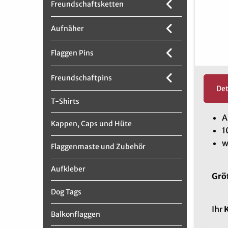
Freundschaftsketten
Aufnäher
Flaggen Pins
Freundschaftpins
Det
T-Shirts
A
Kappen, Caps und Hüte
1
w
Flaggenmaste und Zubehör
Aufkleber
Grö
Dog Tags
Ihr
K
Balkonflaggen