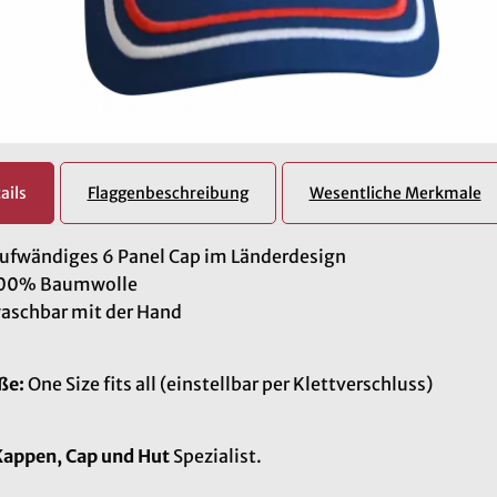
ails
Flaggenbeschreibung
Wesentliche Merkmale
ufwändiges 6 Panel Cap im Länderdesign
00% Baumwolle
aschbar mit der Hand
ße:
One Size fits all (einstellbar per Klettverschluss)
appen, Cap und Hut
Spezialist.